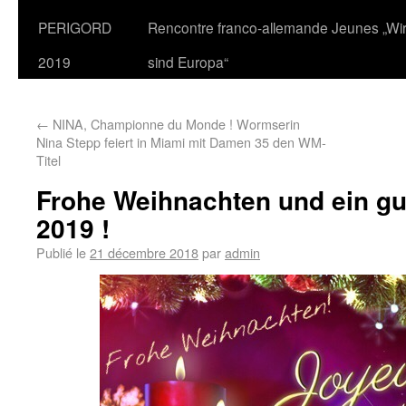
PERIGORD
Rencontre franco-allemande Jeunes „Wi
2019
sind Europa“
←
NINA, Championne du Monde ! Wormserin
Nina Stepp feiert in Miami mit Damen 35 den WM-
Titel
Frohe Weihnachten und ein gu
2019 !
Publié le
21 décembre 2018
par
admin