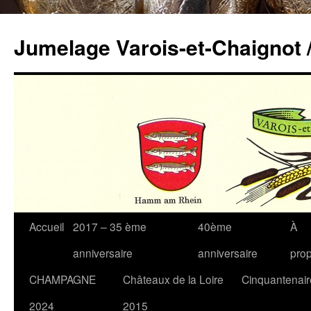
Jumelage Varois-et-Chaignot
Accueil
2017 – 35 ème
40ème
À
anniversaire
anniversaire
pro
CHAMPAGNE
Châteaux de la Loire
Cinquantenair
2024
2015