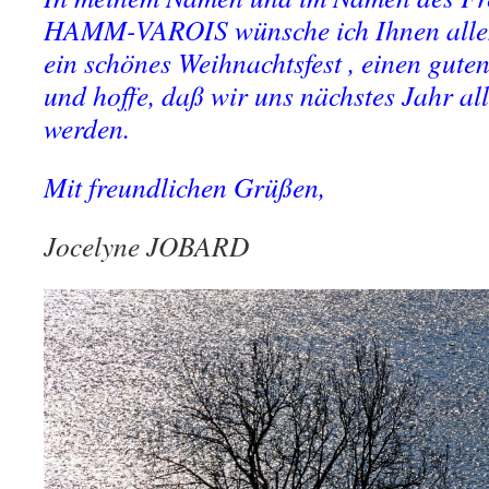
HAMM-VAROIS wünsche ich Ihnen allen
ein schönes Weihnachtsfest , einen guten
und hoffe, daß wir uns nächstes Jahr a
werden.
Mit freundlichen Grüßen,
Jocelyne JOBARD